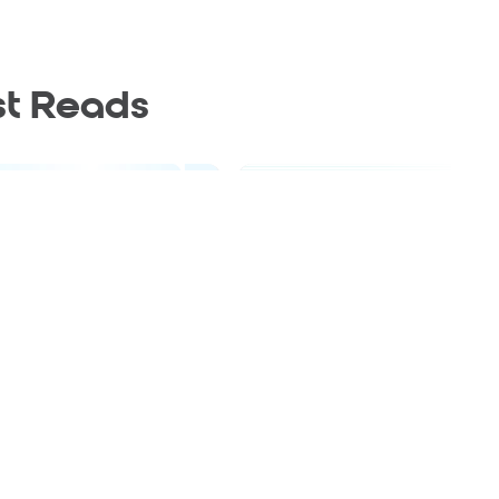
st Reads
Blog