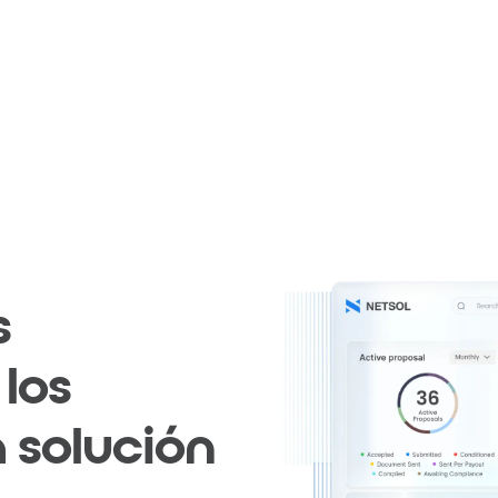
s
los
a
solución