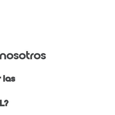
nosotros
 las
L?