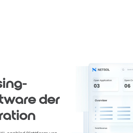
sing-
ftware
der
ation