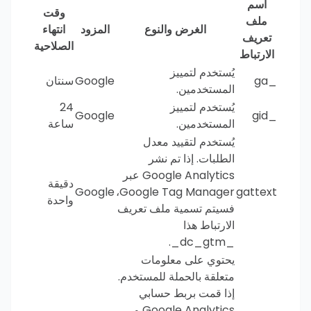
اسم
وقت
ملف
الغرض والنوع
المزود
انتهاء
تعريف
الصلاحية
الارتباط
يُستخدم لتمييز
_ga
Google
سنتان
المستخدمين.
يُستخدم لتمييز
24
Google
_gid
المستخدمين.
ساعة
يُستخدم لتقييد معدل
الطلبات. إذا تم نشر
Google Analytics عبر
دقيقة
Google
Google Tag Manager،
gattext
واحدة
فسيتم تسمية ملف تعريف
الارتباط هذا
_dc_gtm_.
يحتوي على معلومات
متعلقة بالحملة للمستخدم.
إذا قمت بربط حسابي
Google Analytics و